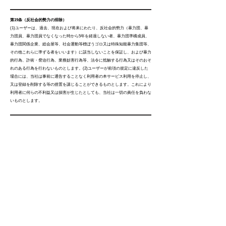
第19条（反社会的勢力の排除）
(1)ユーザーは、過去、現在および将来にわたり、反社会的勢力（暴力団、暴
力団員、暴力団員でなくなった時から5年を経過しない者、暴力団準構成員、
暴力団関係企業、総会屋等、社会運動等標ぼうゴロ又は特殊知能暴力集団等、
その他これらに準ずる者をいいます）に該当しないことを保証し、および暴力
的行為、詐術・脅迫行為、業務妨害行為等、法令に抵触する行為又はそのおそ
れのある行為を行わないものとします。(2)ユーザーが前項の規定に違反した
場合には、当社は事前に通告することなく利用者の本サービス利用を停止し、
又は登録を削除する等の措置を講じることができるものとします。これにより
利用者に何らの不利益又は損害が生じたとしても、当社は一切の責任を負わな
いものとします。
第20条（損害賠償）
(1)ユーザーによる本規約の違反行為その他本サービスの利用に起因して、当
社に直接又は間接の損害が生じた場合（当該行為が原因で、当社が第三者から
損害賠償請求その他の請求を受けた場合を含みます。）、ユーザーは、当社に
対し、そのすべての損害（弁護士等専門家費用及び当社において対応に要した
人件費相当額を含みます。）を賠償しなければなりません。(2)当社は、本サ
ービスの利用に関連してユーザーが被った損害につき、一切の責任を負いませ
ん。ただし、当社に故意又は重大な過失がある場合、当社は、ユーザーに現実
に発生した直接かつ通常の損害に限り、これを賠償するものとします。
第21条（本サービスの変更・中断・終了等）
(1)当社は、ユーザーに事前に通知することなく、本サービスの内容の全部又