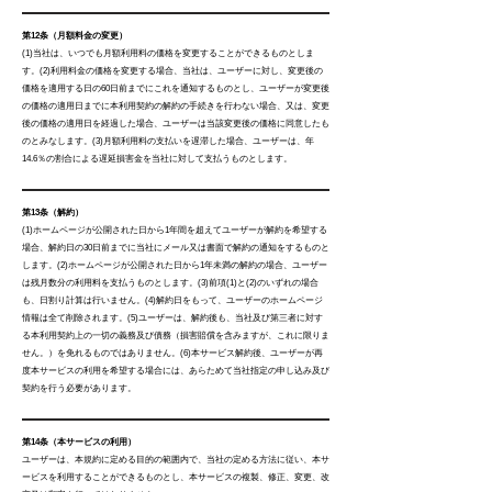
第12条（月額料金の変更）
(1)当社は、いつでも月額利用料の価格を変更することができるものとしま
す。(2)利用料金の価格を変更する場合、当社は、ユーザーに対し、変更後の
価格を適用する日の60日前までにこれを通知するものとし、ユーザーが変更後
の価格の適用日までに本利用契約の解約の手続きを行わない場合、又は、変更
後の価格の適用日を経過した場合、ユーザーは当該変更後の価格に同意したも
のとみなします。(3)月額利用料の支払いを遅滞した場合、ユーザーは、年
14.6％の割合による遅延損害金を当社に対して支払うものとします。
第13条（解約）
(1)ホームページが公開された日から1年間を超えてユーザーが解約を希望する
場合、解約日の30日前までに当社にメール又は書面で解約の通知をするものと
します。(2)ホームページが公開された日から1年未満の解約の場合、ユーザー
は残月数分の利用料を支払うものとします。(3)前項(1)と(2)のいずれの場合
も、日割り計算は行いません。(4)解約日をもって、ユーザーのホームページ
情報は全て削除されます。(5)ユーザーは、解約後も、当社及び第三者に対す
る本利用契約上の一切の義務及び債務（損害賠償を含みますが、これに限りま
せん。）を免れるものではありません。(6)本サービス解約後、ユーザーが再
度本サービスの利用を希望する場合には、あらためて当社指定の申し込み及び
契約を行う必要があります。
第14条（本サービスの利用）
ユーザーは、本規約に定める目的の範囲内で、当社の定める方法に従い、本サ
ービスを利用することができるものとし、本サービスの複製、修正、変更、改