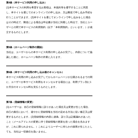
第4条（本サービス利用の申し込み）
(1)本サービスの利用を希望するお客様は、本規約等を遵守することに同意
し、本サイトを通じてのオンラインでの申し込み、又は郵送で申し込み手続を
行うことができます。(2)本サイトを通じてオンラインで申し込みをした場合
はその時点で、郵送による場合は申込書が当社に到着した時点で、当社とユー
ザーとの間で本サービスの利用契約（以下「本利用契約」といいます。）が成
立するものとします。
第5条（ホームページ制作の開始）
当社は、ユーザーからの本サービス利用の申し込みが完了し、内容について協
議した後に、ホームページ制作の作業に入ります。
第6条（本サービス利用の申し込み後のキャンセル）
本サービス利用の申し込みが完了してからホームページが公開されるまでの間
に、ユーザーが本サービス利用をキャンセルする場合には、利用プラン別に1
か月分のキャンセル料を支払うものとします。
第7条（登録情報の変更）
(1)ユーザーは、自己の登録情報に誤りがあった場合又は変更が生じた場合、
自己の責任において、速やかに登録情報を当社の定める方法に従い修正又は変
更するものとします。(2)登録情報の内容に虚偽、誤り又は記載漏れがあった
こと（メールアドレスの変更に伴う登録情報の更新を怠った場合を含みます
が、これに限られません。）これによりユーザーに何らかの損害が生じたとし
ても、当社は一切責任を負いません。