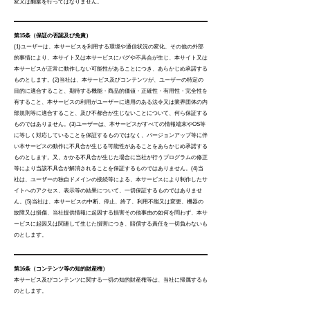
変又は翻案を行ってはなりません。
第15条（保証の否認及び免責）
(1)ユーザーは、本サービスを利用する環境や通信状況の変化、その他の外部
的事情により、本サイト又は本サービスにバグや不具合が生じ、本サイト又は
本サービスが正常に動作しない可能性があることにつき、あらかじめ承諾する
ものとします。(2)当社は、本サービス及びコンテンツが、ユーザーの特定の
目的に適合すること、期待する機能・商品的価値・正確性・有用性・完全性を
有すること、本サービスの利用がユーザーに適用のある法令又は業界団体の内
部規則等に適合すること、及び不都合が生じないことについて、何ら保証する
ものではありません。(3)ユーザーは、本サービスがすべての情報端末やOS等
に等しく対応していることを保証するものではなく、バージョンアップ等に伴
い本サービスの動作に不具合が生じる可能性があることをあらかじめ承諾する
ものとします。又、かかる不具合が生じた場合に当社が行うプログラムの修正
等により当該不具合が解消されることを保証するものではありません。(4)当
社は、ユーザーの独自ドメインの接続等による、本サービスにより制作したサ
イトへのアクセス、表示等の結果について、一切保証するものではありませ
ん。(5)当社は、本サービスの中断、停止、終了、利用不能又は変更、機器の
故障又は損傷、当社提供情報に起因する損害その他事由の如何を問わず、本サ
ービスに起因又は関連して生じた損害につき、賠償する責任を一切負わないも
のとします。
第16条（コンテンツ等の知的財産権）
本サービス及びコンテンツに関する一切の知的財産権等は、当社に帰属するも
のとします。