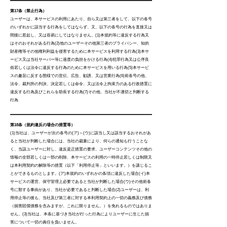
第17条（禁止行為）
ユーザーは、本サービスの利用にあたり、自ら又は第三者をして、以下の各号
のいずれかに該当する行為をしてはならず、又、以下の各号の行為を直接又は
間接に惹起し、又は容易にしてはなりません。(1)本規約等に違反する行為又
はそのおそれがある行為(2)他のユーザーその他第三者のプライバシー、知的
財産権等その他権利利益を侵害するために本サービスを利用する行為(3)本サ
ービス又は当社サーバー等に過度の負担をかける行為(4)犯罪行為又は公序良
俗若しくは法令に違反する行為のために本サービスを用いる行為(5)本サービ
スの趣旨に反する態様での宣伝、広告、勧誘、又は営業行為(6)前各号の他、
法令、裁判所の判決、決定若しくは命令、又は法令上拘束力のある行政措置に
違反する行為及びこれらを助長する行為(7)その他、当社が不適切と判断する
行為
第18条（規約違反の場合の措置等）
(1)当社は、ユーザーが次の各号の(ア)～(ウ)に該当し又は該当するおそれがあ
ると当社が判断した場合には、当社の裁量により、何らの通知も行うことな
く、当該ユーザーに対し、違反是正措置の要求、ユーザーコンテンツその他の
情報の全部若しくは一部の削除、本サービスの利用の一時停止若しくは制限又
は本利用契約の解除等の措置（以下「利用停止等」といいます。）を講じるこ
とができるものとします。(ア)本規約のいずれかの条項に違反した場合(イ)本
サービスの運営、保守管理上必要であると当社が判断した場合(ウ)その他前各
号に類する事由があり、当社が必要であると判断した場合(2)ユーザーは、利
用停止等の後も、当社及び第三者に対する本利用契約上の一切の義務及び債務
（損害賠償債務を含みますが、これに限りません。）を免れるものではありま
せん。(3)当社は、本条に基づき当社が行った行為によりユーザーに生じた損
害について一切の責任を負いません。