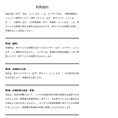
利用規約
Gene’Sys（以下「当社」といいます。）は、ユーザーに対し、月額定額制ホ
ームページ制作サービス「GIFT（ギフト)、以下「本サービス」といいま
す。）」を提供します。この利用規約（以下「本規約」といいます。）は、本
サービスの利用に関する条件を定めるものです。本サービスを利用する前に、
本規約をよくお読みください。
第1条（総則）
本規約は、本サービスを利用するすべてのユーザー（以下「ユーザー」といい
ます。）に適用されるものとし、ユーザーは、本規約の内容を確認しこれに同
意した上で、本サービスを利用するものとします。
第2条（本規約の公表）
当社は、本サービスサイト（以下「本サイト」といいます。）その他当社が定
める方法により、本規約を公表します。
第3条（本規約等の改定・変更）
当社は、当社の判断において、いつでも本規約等の内容を変更又は追加できる
ものとします。変更後の本規約等は、本サイト、又は本サービス上に掲示され
た時点より効力を生じるものとし、ユーザーが当該変更後に本サービスを利用
することにより、変更後の本規約の内容に同意したものとみなします。