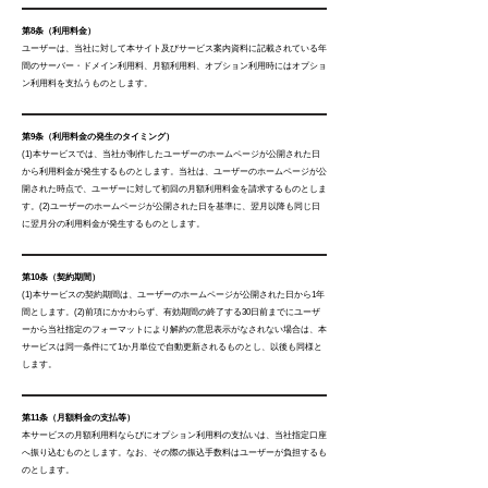
第8条（利用料金）
ユーザーは、当社に対して本サイト及びサービス案内資料に記載されている年
間のサーバー・ドメイン利用料、月額利用料、オプション利用時にはオプショ
ン利用料を支払うものとします。
第9条（利用料金の発生のタイミング）
(1)本サービスでは、当社が制作したユーザーのホームページが公開された日
から利用料金が発生するものとします。当社は、ユーザーのホームページが公
開された時点で、ユーザーに対して初回の月額利用料金を請求するものとしま
す。(2)ユーザーのホームページが公開された日を基準に、翌月以降も同じ日
に翌月分の利用料金が発生するものとします。
第10条（契約期間）
(1)本サービスの契約期間は、ユーザーのホームページが公開された日から1年
間とします。(2)前項にかかわらず、有効期間の終了する30日前までにユーザ
ーから当社指定のフォーマットにより解約の意思表示がなされない場合は、本
サービスは同一条件にて1か月単位で自動更新されるものとし、以後も同様と
します。
第11条（月額料金の支払等）
本サービスの月額利用料ならびにオプション利用料の支払いは、当社指定口座
へ振り込むものとします。なお、その際の振込手数料はユーザーが負担するも
のとします。